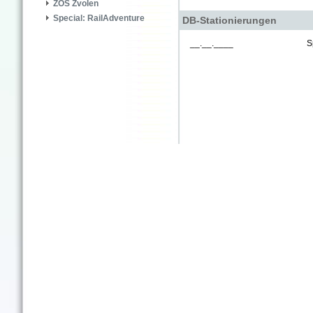
ZOS Zvolen
Special: RailAdventure
DB-Stationierungen
__.__.____
S