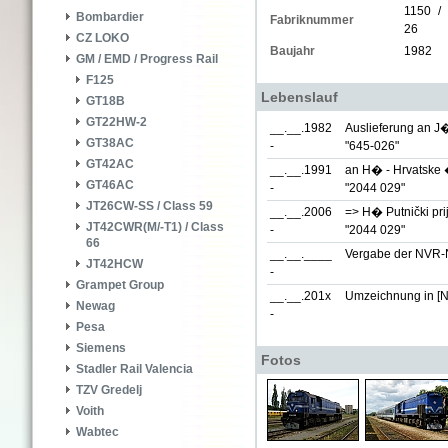
1150 /
Bombardier
Fabriknummer
26
CZ LOKO
Baujahr
1982
GM / EMD / Progress Rail
F125
Lebenslauf
GT18B
GT22HW-2
__.__.1982
Auslieferung an J
GT38AC
-
"645-026"
GT42AC
__.__.1991
an H� - Hrvatske 
GT46AC
-
"2044 029"
JT26CW-SS / Class 59
__.__.2006
=> H� Putnički pri
JT42CWR(M/-T1) / Class
-
"2044 029"
66
__.__.____
Vergabe der NVR
JT42HCW
-
Grampet Group
__.__.201x
Umzeichnung in
[
Newag
-
Pesa
Siemens
Fotos
Stadler Rail Valencia
TZV Gredelj
Voith
Wabtec