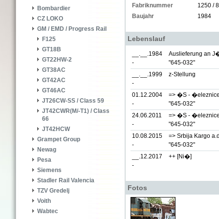
Fabriknummer
1250 / 
Bombardier
Baujahr
1984
CZ LOKO
GM / EMD / Progress Rail
Lebenslauf
F125
GT18B
__.__.1984
Auslieferung an J
GT22HW-2
-
"645-032"
GT38AC
__.__.1999
z-Stellung
GT42AC
-
GT46AC
01.12.2004
=> �S - �eleznice
JT26CW-SS / Class 59
-
"645-032"
JT42CWR(M/-T1) / Class
24.06.2011
=> �S - �eleznice 
66
-
"645-032"
JT42HCW
10.08.2015
=> Srbija Kargo a.
Grampet Group
-
"645-032"
Newag
__.12.2017
++ [Ni�]
Pesa
-
Siemens
Stadler Rail Valencia
Fotos
TZV Gredelj
Voith
Wabtec