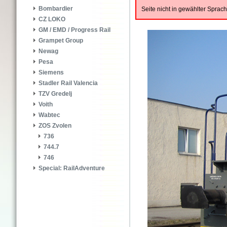
Bombardier
Seite nicht in gewählter Spra
CZ LOKO
GM / EMD / Progress Rail
Grampet Group
Newag
Pesa
Siemens
Stadler Rail Valencia
TZV Gredelj
Voith
Wabtec
ZOS Zvolen
736
744.7
746
Special: RailAdventure