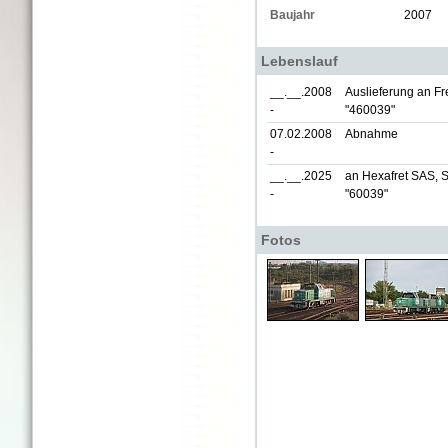
Baujahr
2007
Lebenslauf
__.__.2008
Auslieferung an Fre
-
"460039"
07.02.2008
Abnahme
-
__.__.2025
an Hexafret SAS, S
-
"60039"
Fotos